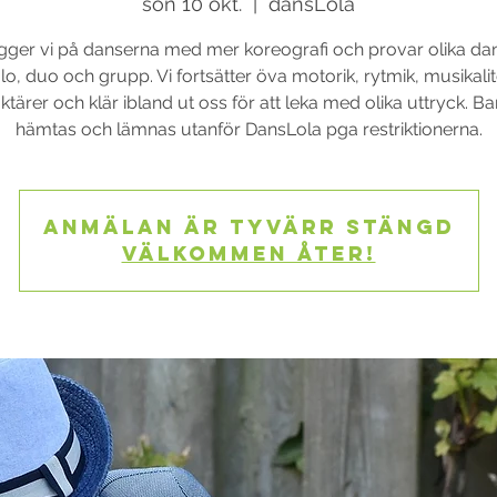
sön 10 okt.
  |  
dansLola
ger vi på danserna med mer koreografi och provar olika dans
lo, duo och grupp. Vi fortsätter öva motorik, rytmik, musikalit
ktärer och klär ibland ut oss för att leka med olika uttryck. B
hämtas och lämnas utanför DansLola pga restriktionerna.
Anmälan är tyvärr stängd
Välkommen åter!