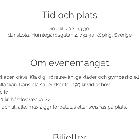
Tid och plats
10 okt. 2021 13:30
dansLola, Humlegårdsgatan 2, 731 30 Köping, Sverige
Om evenemanget
nskaper krävs. Klä dig i rörelsevänliga kläder och gympasko e
laskan. Danslola säljer skor för 195 kr vid behov. 
0 kr
0 kr, höstlov vecka  44 
ch tillfälle, max 2 ggr förbetalas eller swishas på plats.
Biljetter