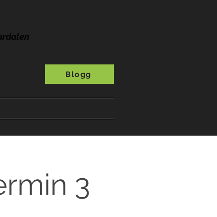
ardalen
Blogg
s
A-Ö
Presentkort
ermin 3