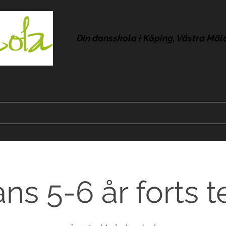
Din dansskola i Köping, Västra Mäl
Kontakt
Om Lola
Frågor & svar
Omdömen
Pres
ns 5-6 år forts t