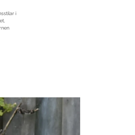
stilar i
et,
arnen