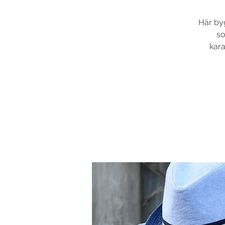
Här byg
so
kara