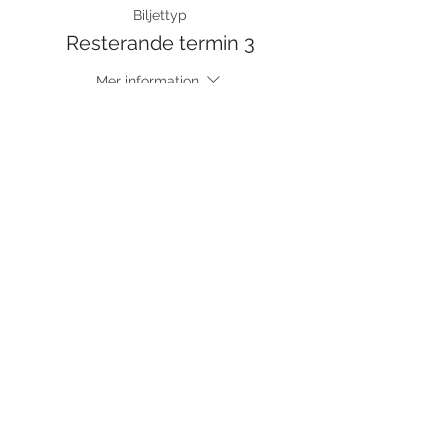
Biljettyp
Resterande termin 3
Mer information
Pris
440,00 kr
moms inkluderad
Dela detta evenemang