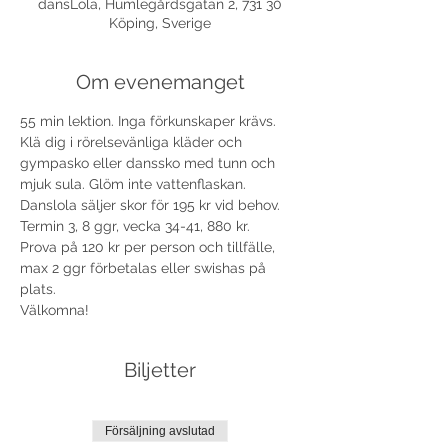
dansLola, Humlegårdsgatan 2, 731 30
Köping, Sverige
Om evenemanget
55 min lektion. Inga förkunskaper krävs. 
Klä dig i rörelsevänliga kläder och 
gympasko eller danssko med tunn och 
mjuk sula. Glöm inte vattenflaskan. 
Danslola säljer skor för 195 kr vid behov. 
Termin 3, 8 ggr, vecka 34-41, 880 kr.
Prova på 120 kr per person och tillfälle, 
max 2 ggr förbetalas eller swishas på 
plats.
Välkomna!
Biljetter
Försäljning avslutad