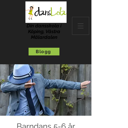
Din dansskola i
Köping, Västra
Mälardalen
Blogg
Barndans 5-6 år