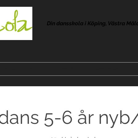
Din dansskola i Köping, Västra Mäl
Kontakt
Om Lola
Frågor & svar
Omdömen
Pres
dans 5-6 år nyb/