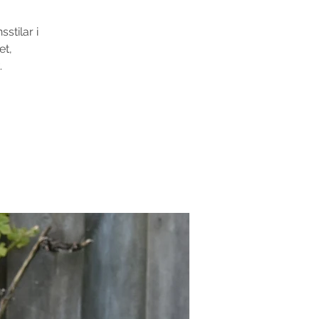
stilar i
et,
.