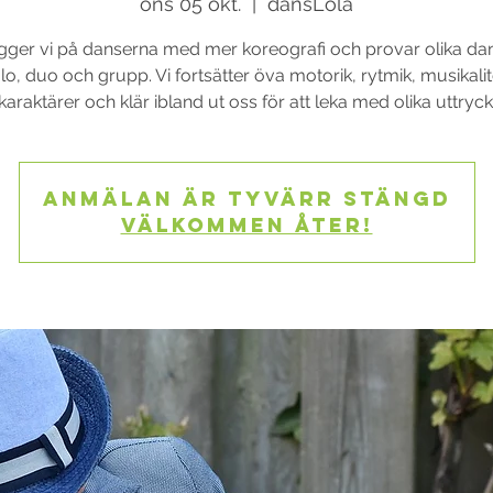
ons 05 okt.
  |  
dansLola
ger vi på danserna med mer koreografi och provar olika dans
lo, duo och grupp. Vi fortsätter öva motorik, rytmik, musikalit
karaktärer och klär ibland ut oss för att leka med olika uttryck
Anmälan är tyvärr stängd
Välkommen åter!