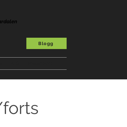
ardalen
Blogg
s
A-Ö
Presentkort
forts