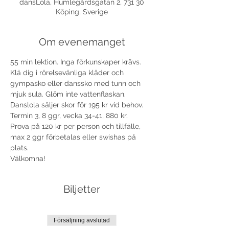
dansLola, Humlegårdsgatan 2, 731 30
Köping, Sverige
Om evenemanget
55 min lektion. Inga förkunskaper krävs. 
Klä dig i rörelsevänliga kläder och 
gympasko eller danssko med tunn och 
mjuk sula. Glöm inte vattenflaskan. 
Danslola säljer skor för 195 kr vid behov. 
Termin 3, 8 ggr, vecka 34-41, 880 kr.
Prova på 120 kr per person och tillfälle, 
max 2 ggr förbetalas eller swishas på 
plats.
Välkomna!
Biljetter
Försäljning avslutad