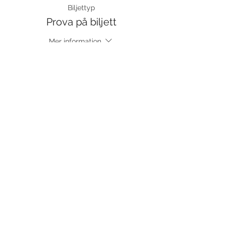
Biljettyp
Prova på biljett
Mer information
Pris
120,00 kr
moms inkluderad
Dela detta evenemang