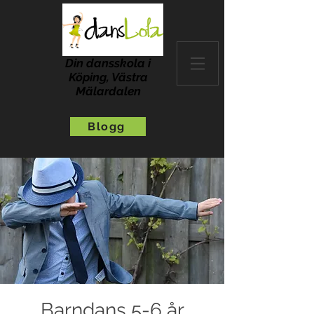
Din dansskola i
Köping, Västra
Mälardalen
Blogg
Barndans 5-6 år