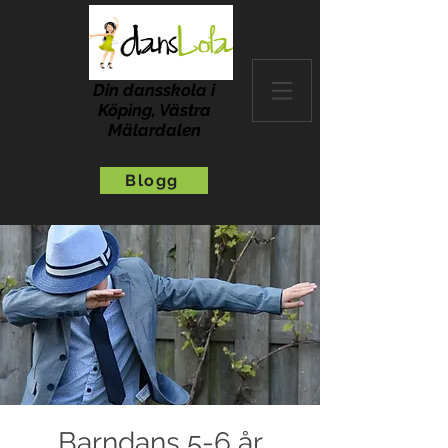
Din dansskola i
Köping, Västra
Mälardalen
Blogg
Barndans 5-6 år