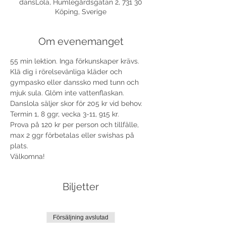
dansLola, Humlegårdsgatan 2, 731 30
Köping, Sverige
Om evenemanget
55 min lektion. Inga förkunskaper krävs. 
Klä dig i rörelsevänliga kläder och 
gympasko eller danssko med tunn och 
mjuk sula. Glöm inte vattenflaskan. 
Danslola säljer skor för 205 kr vid behov. 
Termin 1, 8 ggr, vecka 3-11, 915 kr.
Prova på 120 kr per person och tillfälle, 
max 2 ggr förbetalas eller swishas på 
plats.
Välkomna!
Biljetter
Försäljning avslutad