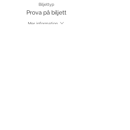
Biljettyp
Prova på biljett
Mer information
Pris
120,00 kr
moms inkluderad
Dela detta evenemang