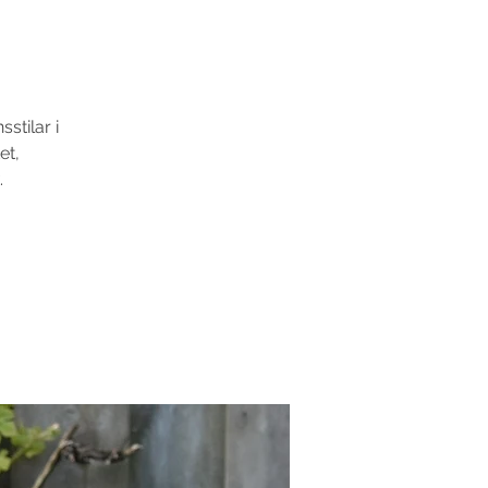
stilar i
et,
.