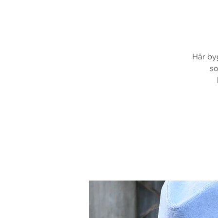
Här byg
so