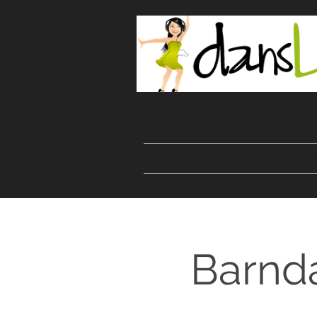
Start
Danser
Kurser
Barnd