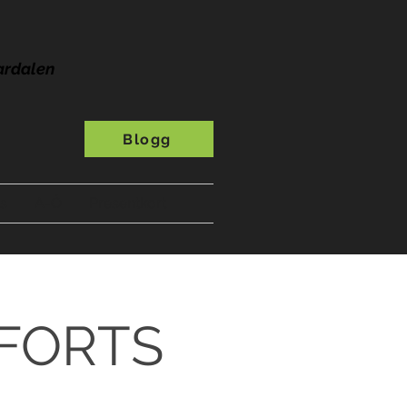
ardalen
Blogg
s
A-Ö
Presentkort
/FORTS