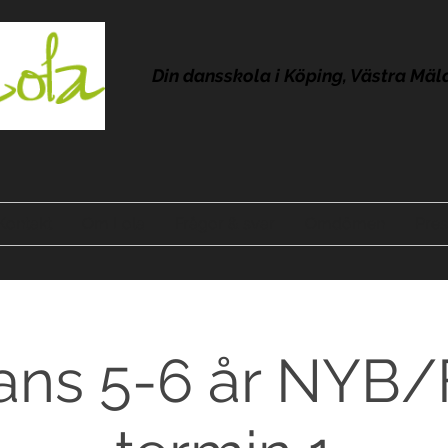
Din dansskola i Köping, Västra Mäl
Kontakt
Om Lola
Frågor & svar
Omdömen
Pres
ans 5-6 år NYB