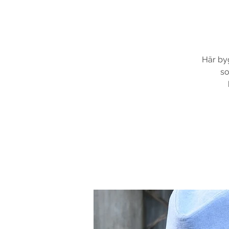
Här byg
so