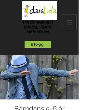
Din dansskola i
Köping, Västra
Mälardalen
Blogg
Barndans 5-6 år