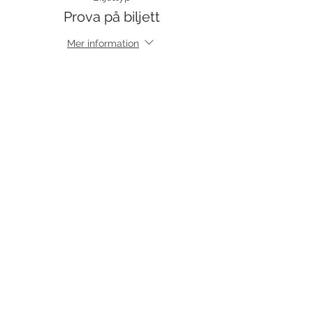
Prova på biljett
Mer information
Pris
120,00 kr
moms inkluderad
Dela detta evenemang