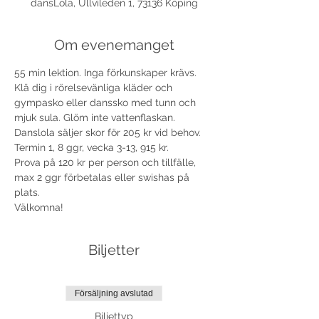
dansLola, Ullvileden 1, 73136 Köping
Om evenemanget
55 min lektion. Inga förkunskaper krävs. 
Klä dig i rörelsevänliga kläder och 
gympasko eller danssko med tunn och 
mjuk sula. Glöm inte vattenflaskan. 
Danslola säljer skor för 205 kr vid behov. 
Termin 1, 8 ggr, vecka 3-13, 915 kr.
Prova på 120 kr per person och tillfälle, 
max 2 ggr förbetalas eller swishas på 
plats.
Välkomna!
Biljetter
Försäljning avslutad
Biljettyp