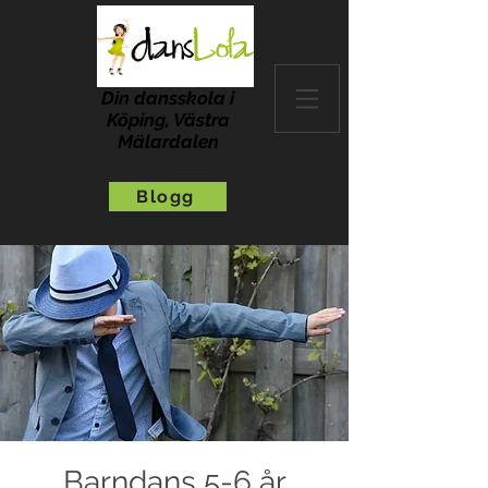
Din dansskola i
Köping, Västra
Mälardalen
Blogg
Barndans 5-6 år