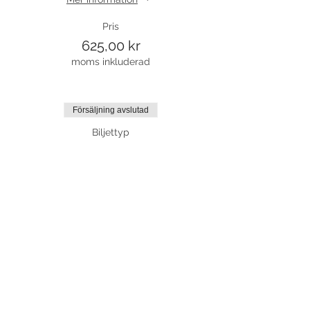
Pris
625,00 kr
moms inkluderad
Försäljning avslutad
Biljettyp
Prova på biljett
Mer information
Pris
130,00 kr
moms inkluderad