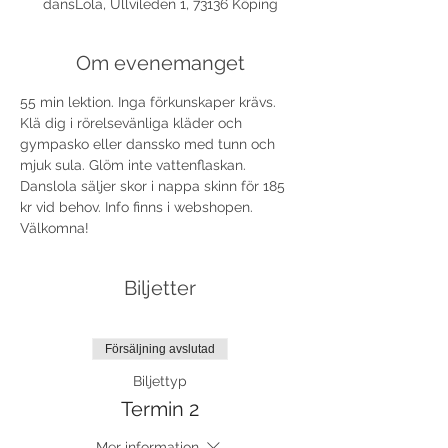
dansLola, Ullvileden 1, 73136 Köping
Om evenemanget
55 min lektion. Inga förkunskaper krävs. 
Klä dig i rörelsevänliga kläder och 
gympasko eller danssko med tunn och 
mjuk sula. Glöm inte vattenflaskan. 
Danslola säljer skor i nappa skinn för 185 
kr vid behov. Info finns i webshopen.
Välkomna!
Biljetter
Försäljning avslutad
Biljettyp
Termin 2
Mer information