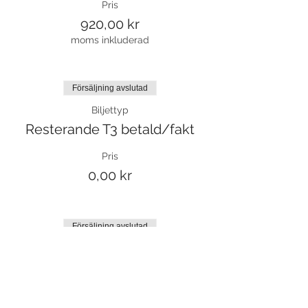
Pris
920,00 kr
moms inkluderad
Försäljning avslutad
Biljettyp
Resterande T3 betald/fakt
Pris
0,00 kr
Försäljning avslutad
Biljettyp
Prova på biljett
Mer information