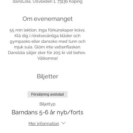
dansLola, Ullvileden 1, 73136 Köping
Om evenemanget
55 min lektion. Inga förkunskaper krävs.
Klä dig i rörelsevänliga kläder och
gympasko eller danssko med tunn och
mjuk sula. Glöm inte vattenflaskan.
Danslola säljer skor för 205 kr vid behov.
Välkomna!
Biljetter
Försäljning avslutad
Biljettyp
Barndans 5-6 år nyb/forts
Mer information