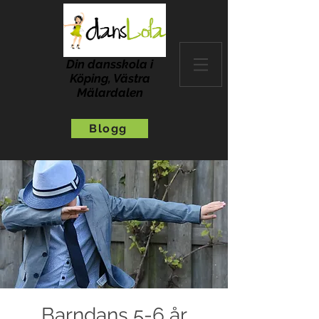
Din dansskola i
Köping, Västra
Mälardalen
Blogg
Barndans 5-6 år