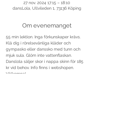
27 nov. 2024 17:15 – 18:10
dansLola, Ullvileden 1, 73136 Köping
Om evenemanget
55 min lektion. Inga förkunskaper krävs. 
Klä dig i rörelsevänliga kläder och 
gympasko eller danssko med tunn och 
mjuk sula. Glöm inte vattenflaskan. 
Danslola säljer skor i nappa skinn för 185 
kr vid behov. Info finns i webshopen.
Välkomna!
Dela detta evenemang