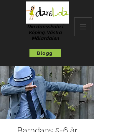
Din dansskola i
Köping, Västra
Mälardalen
Blogg
Barndans 5-6 år