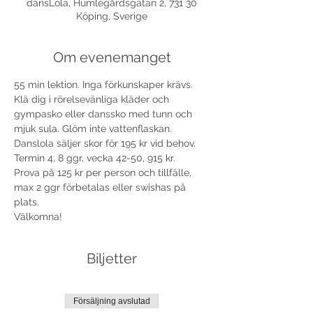
dansLola, Humlegårdsgatan 2, 731 30
Köping, Sverige
Om evenemanget
55 min lektion. Inga förkunskaper krävs. 
Klä dig i rörelsevänliga kläder och 
gympasko eller danssko med tunn och 
mjuk sula. Glöm inte vattenflaskan. 
Danslola säljer skor för 195 kr vid behov. 
Termin 4, 8 ggr, vecka 42-50, 915 kr.
Prova på 125 kr per person och tillfälle, 
max 2 ggr förbetalas eller swishas på 
plats.
Välkomna!
Biljetter
Försäljning avslutad