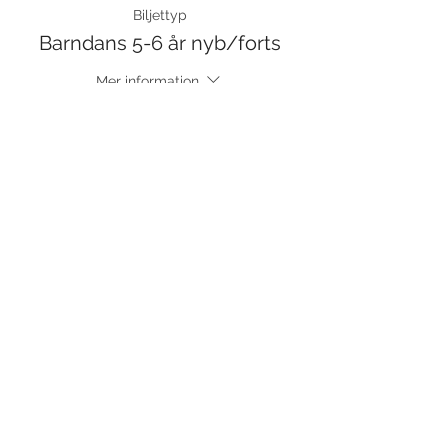
Biljettyp
Barndans 5-6 år nyb/forts
Mer information
Pris
230,00 kr
moms inkluderad
Dela detta evenemang