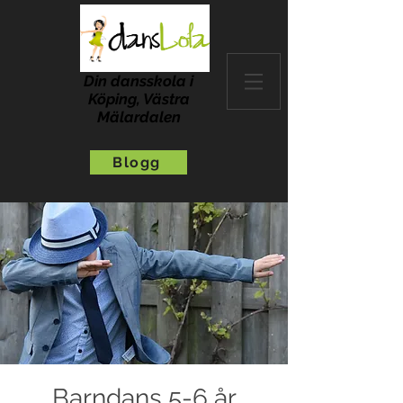
Din dansskola i
Köping, Västra
Mälardalen
Blogg
Barndans 5-6 år