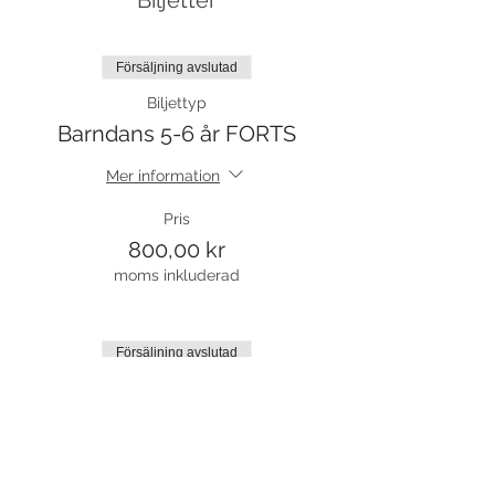
Biljetter
Försäljning avslutad
Biljettyp
Barndans 5-6 år FORTS
Mer information
Pris
800,00 kr
moms inkluderad
Försäljning avslutad
Biljettyp
Prova på biljett
Mer information