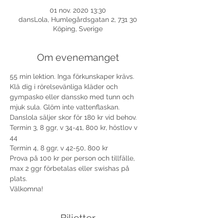
01 nov. 2020 13:30
dansLola, Humlegårdsgatan 2, 731 30
Köping, Sverige
Om evenemanget
55 min lektion. Inga förkunskaper krävs. 
Klä dig i rörelsevänliga kläder och 
gympasko eller danssko med tunn och 
mjuk sula. Glöm inte vattenflaskan. 
Danslola säljer skor för 180 kr vid behov. 
Termin 3, 8 ggr, v 34-41, 800 kr, höstlov v 
44
Termin 4, 8 ggr, v 42-50, 800 kr 
Prova på 100 kr per person och tillfälle, 
max 2 ggr förbetalas eller swishas på 
plats.
Välkomna!