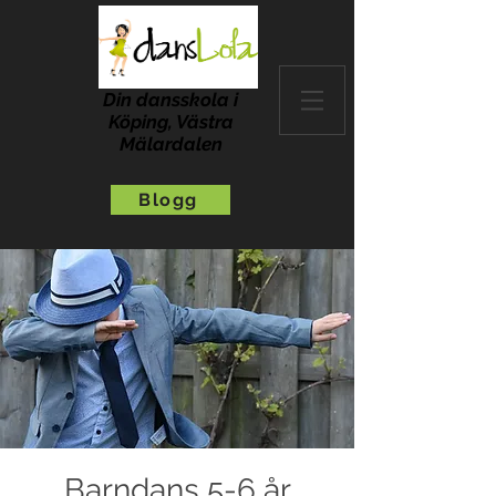
Din dansskola i
Köping, Västra
Mälardalen
Blogg
Barndans 5-6 år