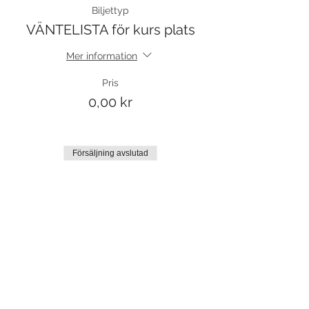
Biljettyp
VÄNTELISTA för kurs plats
Mer information
Pris
0,00 kr
Försäljning avslutad
Biljettyp
Prova på
Mer information
Pris
100,00 kr