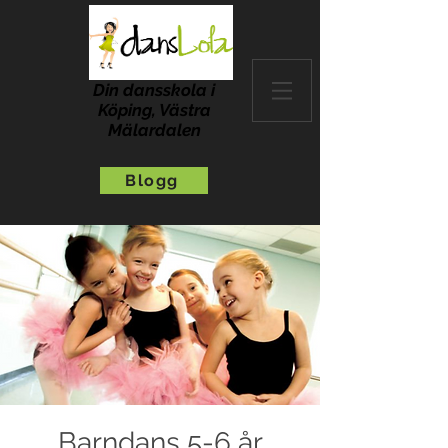
Din dansskola i
Köping, Västra
Mälardalen
Blogg
Barndans 5-6 år