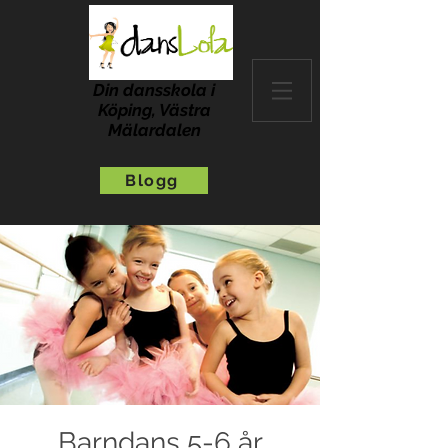
Din dansskola i
Köping, Västra
Mälardalen
Blogg
Barndans 5-6 år