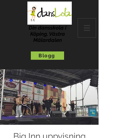
Din dansskola i
Köping, Västra
Mälardalen
Blogg
Big Inn uppvisning