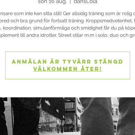
sön 16 aug.
  |  
dansLola
nsare som inte kan sitta still! Ger allsidig träning som är rolig
 bred och bra grund för fortsatt träning. Kroppsmedvetenhet, 
a, koordination, simulanförmåga och smidighet får du på köpe
Anmälan är tyvärr stängd
Välkommen åter!