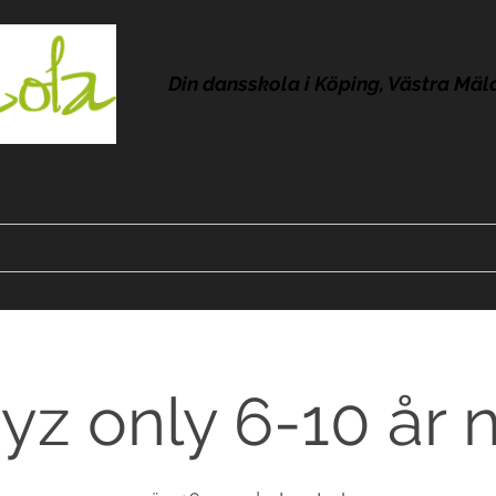
Din dansskola i Köping, Västra Mäl
Kontakt
Om Lola
Frågor & svar
Omdömen
Pres
yz only 6-10 år 