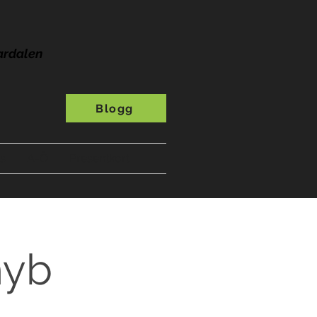
ardalen
Blogg
s
A-Ö
Presentkort
nyb