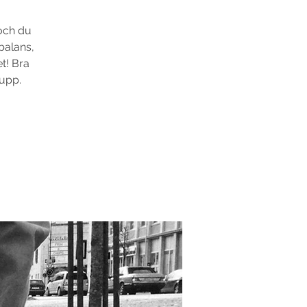
 och du
balans,
t! Bra