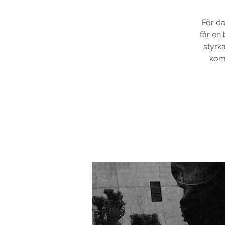
För da
får en
styrk