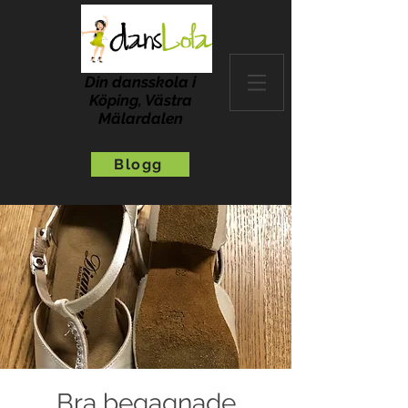
Din dansskola i
Köping, Västra
Mälardalen
Blogg
Bra begagnade