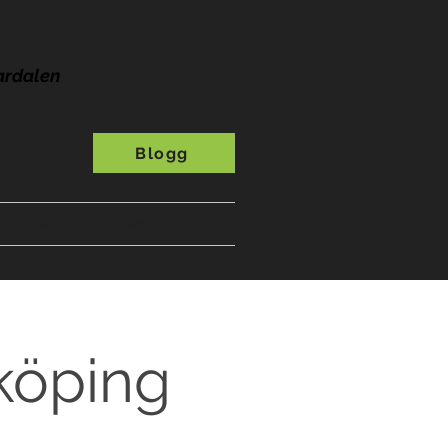
ardalen
Blogg
s
A-Ö
Presentkort
nköping