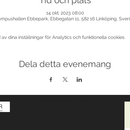
Tid och plats
14 okt. 2023 08:00
mpushallen Ebbepark, Ebbegatan 11, 582 16 Linköping, Sver
 dina inställningar för Analytics och funktionella cookies.
Dela detta evenemang
© 2017-2026 Med ensamrätt DansLola.
Integritetspolicy
Kommunikatör & Webbredaktör:
Axensjös Kommunikations- och språkvård AB