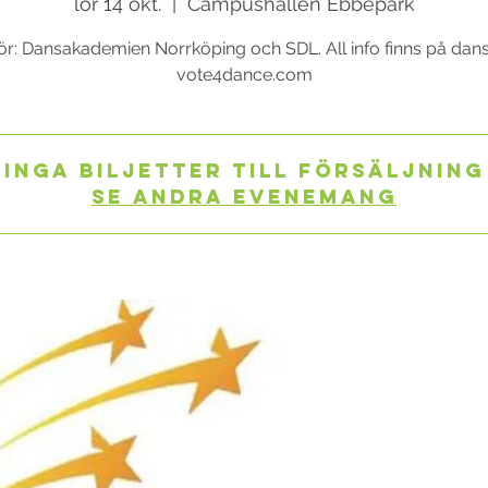
lör 14 okt.
  |  
Campushallen Ebbepark
r: Dansakademien Norrköping och SDL. All info finns på dan
vote4dance.com
Inga biljetter till försäljning
Se andra evenemang