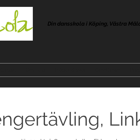
Din dansskola i Köping, Västra Mäl
Kontakt
Om Lola
Frågor & svar
Omdömen
Pres
ngertävling, Li