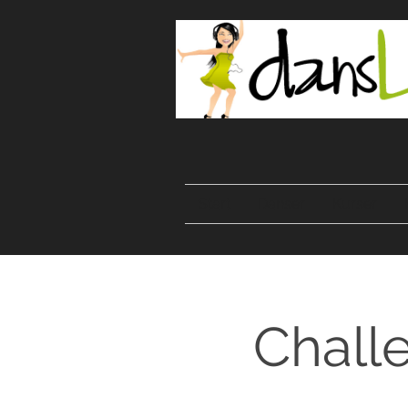
Start
Danser
Kurser
Challe