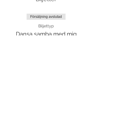
Försäljning avslutad
Biljettyp
Dansa samba med mig
Mer information
Pris
850,00 kr
Dela detta evenemang