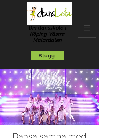
Din dansskola i
Köping, Västra
Mälardalen
Blogg
Dansa samba med