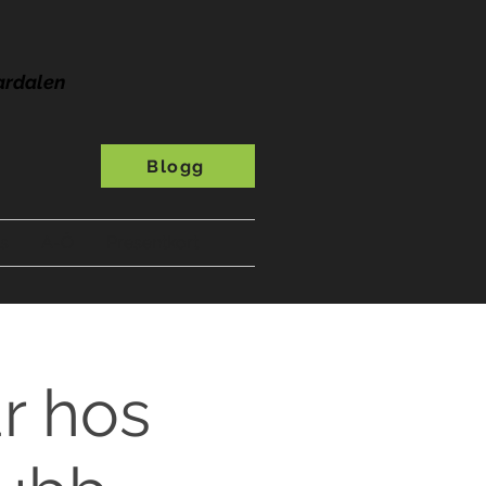
ardalen
Blogg
s
A-Ö
Presentkort
år hos