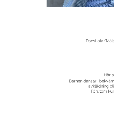
DansLola/Mälar
Här a
Barnen dansar i bekväm
avklädning bl
Förutom kurst