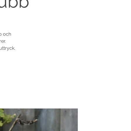
lubb
uo och
er.
uttryck.