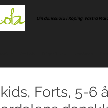
Din dansskola i Köping, Västra Mäl
Kontakt
Om Lola
Frågor & svar
Omdömen
Pres
ids, Forts, 5-6 