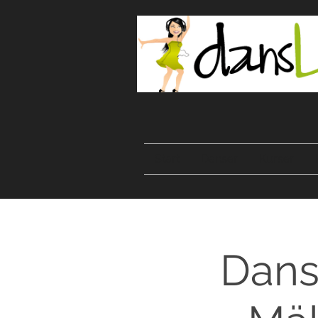
Start
Danser
Kurser
Dansk