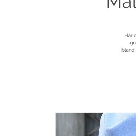
Mäl
Här d
gr
Ibland 