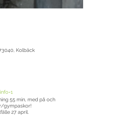
 73040, Kolbäck
info=1
ning 55 min, med på och
kor/gympaskor!
älle 27 april.