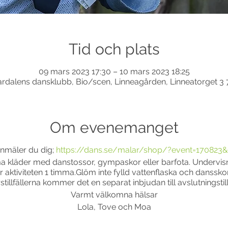
Tid och plats
09 mars 2023 17:30 – 10 mars 2023 18:25
dalens dansklubb, Bio/scen, Linneagården, Linneatorget 3
Om evenemanget
nmäler du dig;
https://dans.se/malar/shop/?event=170823&
a kläder med danstossor, gympaskor eller barfota. Undervis
ir aktiviteten 1 timma.Glöm inte fylld vattenflaska och danss
illfällerna kommer det en separat inbjudan till avslutningstillf
Varmt välkomna hälsar
Lola, Tove och Moa