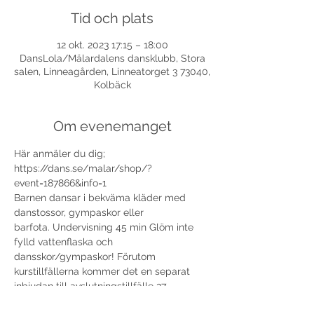
Tid och plats
12 okt. 2023 17:15 – 18:00
DansLola/Mälardalens dansklubb, Stora
salen, Linneagården, Linneatorget 3 73040,
Kolbäck
Om evenemanget
Här anmäler du dig; 
https://dans.se/malar/shop/?
event=187866&info=1
Barnen dansar i bekväma kläder med 
danstossor, gympaskor eller 
barfota. Undervisning 45 min Glöm inte 
fylld vattenflaska och 
dansskor/gympaskor! Förutom 
kurstillfällerna kommer det en separat 
inbjudan till avslutningstillfälle 27 
november.