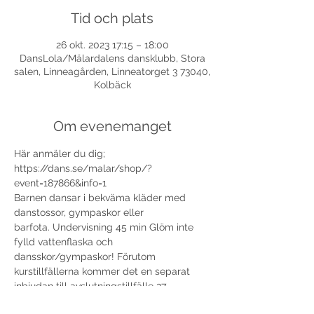
Tid och plats
26 okt. 2023 17:15 – 18:00
DansLola/Mälardalens dansklubb, Stora
salen, Linneagården, Linneatorget 3 73040,
Kolbäck
Om evenemanget
Här anmäler du dig; 
https://dans.se/malar/shop/?
event=187866&info=1
Barnen dansar i bekväma kläder med 
danstossor, gympaskor eller 
barfota. Undervisning 45 min Glöm inte 
fylld vattenflaska och 
dansskor/gympaskor! Förutom 
kurstillfällerna kommer det en separat 
inbjudan till avslutningstillfälle 27 
november.