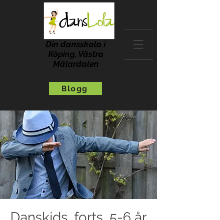
Din dansskola i
Köping, Västra
Mälardalen
Blogg
Danskids, forts, 5-6 år