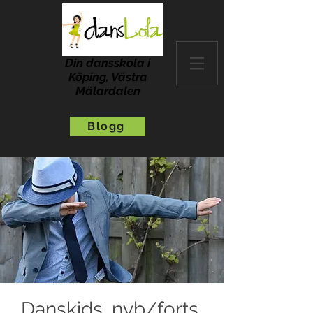
Din dansskola i
Köping, Västra
Mälardalen
Blogg
Danskids, nyb/forts,