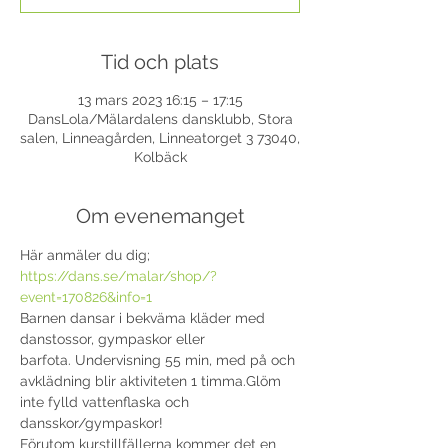
Tid och plats
13 mars 2023 16:15 – 17:15
DansLola/Mälardalens dansklubb, Stora
salen, Linneagården, Linneatorget 3 73040,
Kolbäck
Om evenemanget
Här anmäler du dig; 
https://dans.se/malar/shop/?
event=170826&info=1
Barnen dansar i bekväma kläder med 
danstossor, gympaskor eller 
barfota. Undervisning 55 min, med på och 
avklädning blir aktiviteten 1 timma.Glöm 
inte fylld vattenflaska och 
dansskor/gympaskor!
Förutom kurstillfällerna kommer det en 