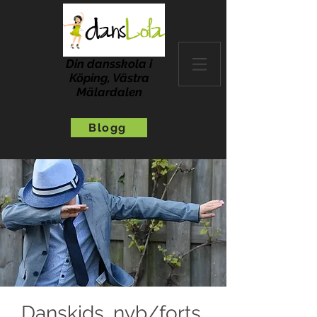
Din dansskola i
Köping, Västra
Mälardalen
Blogg
Danskids, nyb/forts,