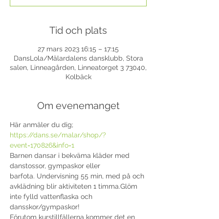
Tid och plats
27 mars 2023 16:15 – 17:15
DansLola/Mälardalens dansklubb, Stora
salen, Linneagården, Linneatorget 3 73040,
Kolbäck
Om evenemanget
Här anmäler du dig; 
https://dans.se/malar/shop/?
event=170826&info=1
Barnen dansar i bekväma kläder med 
danstossor, gympaskor eller 
barfota. Undervisning 55 min, med på och 
avklädning blir aktiviteten 1 timma.Glöm 
inte fylld vattenflaska och 
dansskor/gympaskor!
Förutom kurstillfällerna kommer det en 