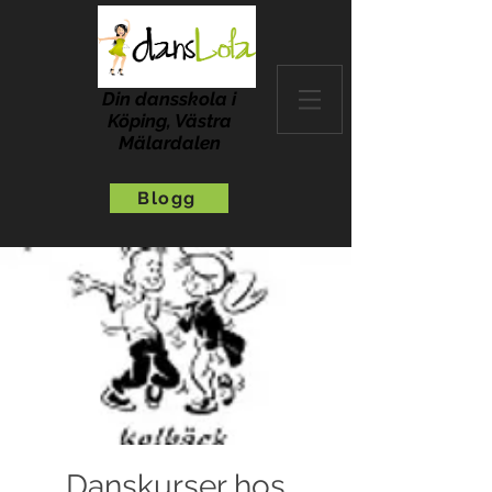
Din dansskola i
Köping, Västra
Mälardalen
Blogg
Danskurser hos