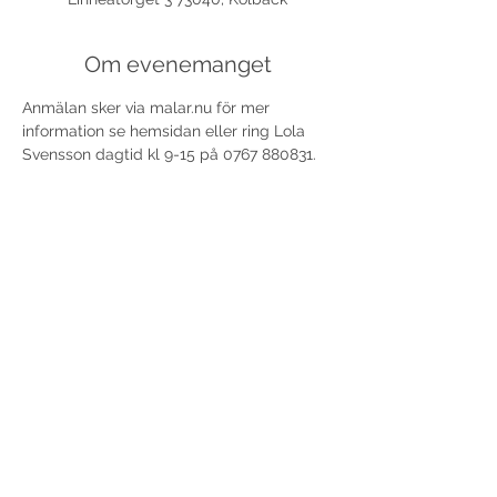
Om evenemanget
Anmälan sker via malar.nu för mer 
information se hemsidan eller ring Lola 
Svensson dagtid kl 9-15 på 0767 880831.
Dela detta evenemang
©
2017-2026
Med ensamrätt DansLola.