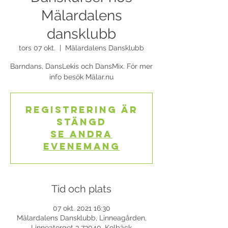
Mälardalens
dansklubb
tors 07 okt.
  |  
Mälardalens Dansklubb
Barndans, DansLekis och DansMix. För mer
info besök Mälar.nu
Registrering är
stängd
Se andra
evenemang
Tid och plats
07 okt. 2021 16:30
Mälardalens Dansklubb, Linneagården,
Linneatorget 3 73040, Kolbäck