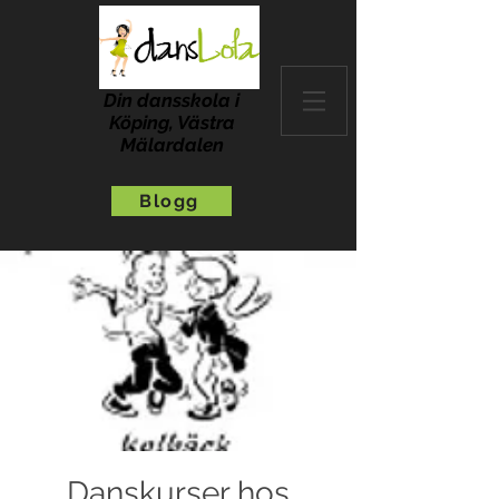
Din dansskola i
Köping, Västra
Mälardalen
Blogg
Danskurser hos