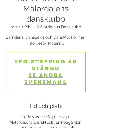
Mälardalens
dansklubb
tors 10 feb.
  |  
Mälardalens Dansklubb
Barndans, DansLekis och DansMix. För mer
info besök Mälar.nu
Registrering är
stängd
Se andra
evenemang
Tid och plats
10 feb. 2022 16:30 – 19:30
Mälardalens Dansklubb, Linneagården,
Linneatorget 3 73040, Kolbäck