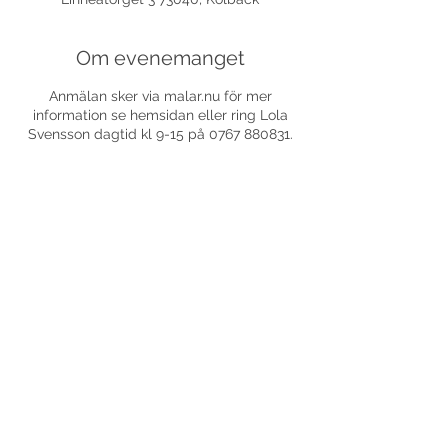
Om evenemanget
Anmälan sker via malar.nu för mer
information se hemsidan eller ring Lola
Svensson dagtid kl 9-15 på 0767 880831.
Dela detta evenemang
©
2017-2026
Med ensamrätt DansLola.