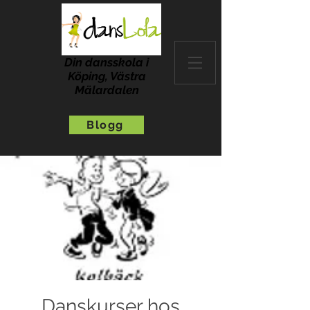
Din dansskola i
Köping, Västra
Mälardalen
Blogg
Danskurser hos