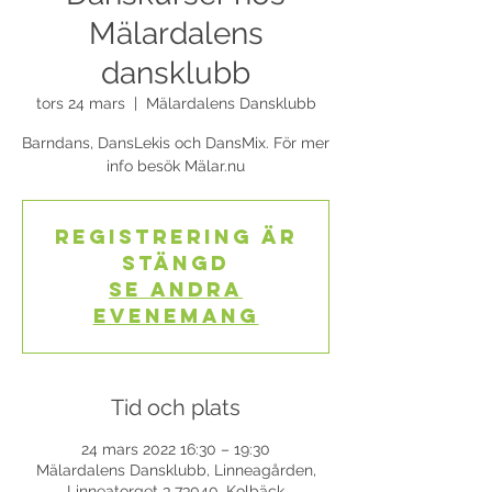
Mälardalens
dansklubb
tors 24 mars
  |  
Mälardalens Dansklubb
Barndans, DansLekis och DansMix. För mer
info besök Mälar.nu
Registrering är
stängd
Se andra
evenemang
Tid och plats
24 mars 2022 16:30 – 19:30
Mälardalens Dansklubb, Linneagården,
Linneatorget 3 73040, Kolbäck