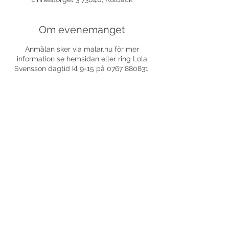
Om evenemanget
Anmälan sker via malar.nu för mer
information se hemsidan eller ring Lola
Svensson dagtid kl 9-15 på 0767 880831.
Dela detta evenemang
©
2017-2026
Med ensamrätt DansLola.