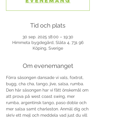
evenemang
Tid och plats
30 sep. 2025 18:00 – 19:30
Himmeta bygdegård, Släta 4, 731 96
Köping, Sverige
Om evenemanget
Förra säsongen dansade vi vals, foxtrot, 
bugg, cha cha, tango, jive, salsa, rumba.
Den här säsongen har vi fått önskemål om 
att prova på west coast swing, mer 
rumba, argentinsk tango, paso doble och 
mer salsa samt charleston. Anmäl dig och 
skriv ett mejl och meddela vad just du vill 
vi ska dansa i höst, skickas till 
lola@danslola.com