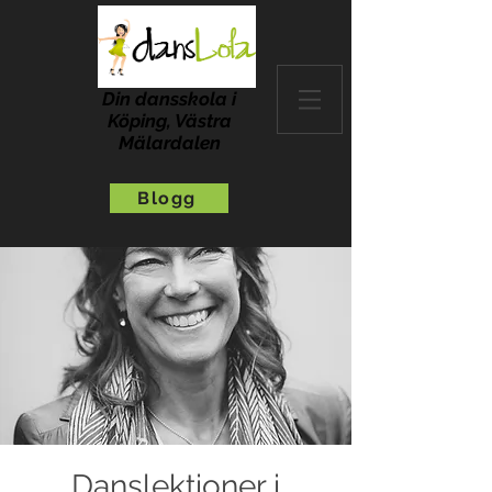
Din dansskola i
Köping, Västra
Mälardalen
Blogg
Danslektioner i