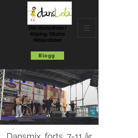
Din dansskola i
Köping, Västra
Mälardalen
Blogg
Dansmix, forts, 7-11 år