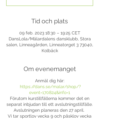
Tid och plats
09 feb. 2023 18:30 – 19:25 CET
DansLola/Mälardalens dansklubb, Stora
salen, Linneagården, Linneatorget 3 73040,
Kolbäck
Om evenemanget
Anmäl dig här:
https://dans.se/malar/shop/?
event=170824&info=1
Förutom kurstillfällerna kommer det en
separat inbjudan till ett avslutningstillfälle.
Avslutningen planeras den 27 april.
Vi tar sportlov vecka 9 och påsklov vecka
14.
Varmt välkomna hälsar
Lola, Tove, Moa, Oscar och Linn.