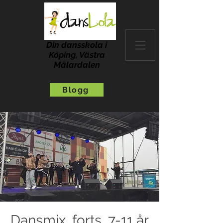
Din dansskola i
Köping, Västra
Mälardalen
Blogg
Dansmix, forts, 7-11 år