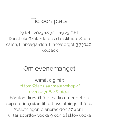
Tid och plats
23 feb. 2023 18:30 – 19:25 CET
DansLola/Mälardalens dansklubb, Stora
salen, Linneagården, Linneatorget 3 73040,
Kolbäck
Om evenemanget
Anmäl dig här:
https://dans.se/malar/shop/?
event=170824&info=1
Förutom kurstillfällerna kommer det en
separat inbjudan till ett avslutningstillfälle.
Avslutningen planeras den 27 april.
Vi tar sportlov vecka 9 och påsklov vecka
14.
Varmt välkomna hälsar
Lola, Tove, Moa, Oscar och Linn.