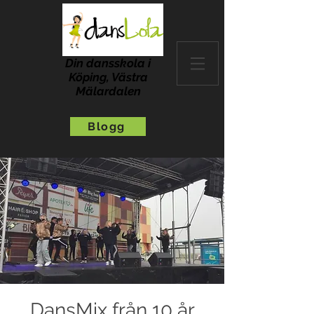
Din dansskola i
Köping, Västra
Mälardalen
Blogg
DansMix från 10 år