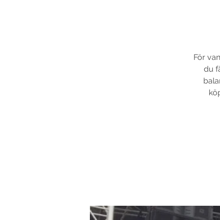
För van
du f
bala
köp