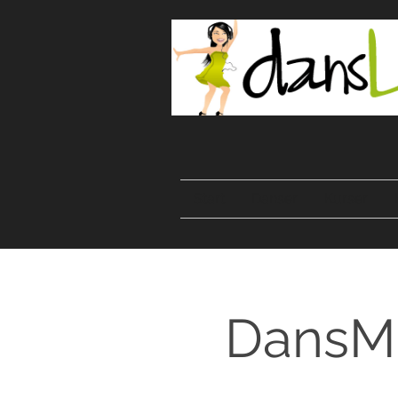
Start
Danser
Kurser
DansMix