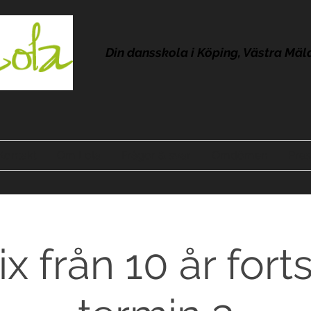
Din dansskola i Köping, Västra Mäl
Kontakt
Om Lola
Frågor & svar
Omdömen
Pres
 från 10 år fort