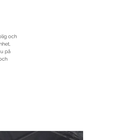
olig och
nhet,
du på
 och