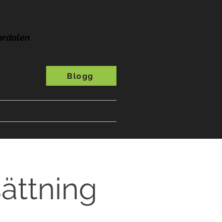
ardalen
Blogg
s
A-Ö
Presentkort
sättning