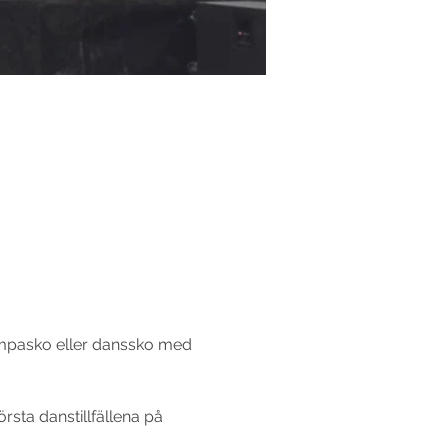
gympasko eller danssko med 
örsta danstillfällena på 