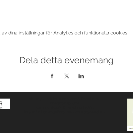
 dina inställningar för Analytics och funktionella cookies.
Dela detta evenemang
© 2017-2026 Med ensamrätt DansLola.
Integritetspolicy
Kommunikatör & Webbredaktör:
Axensjös Kommunikations- och språkvård AB