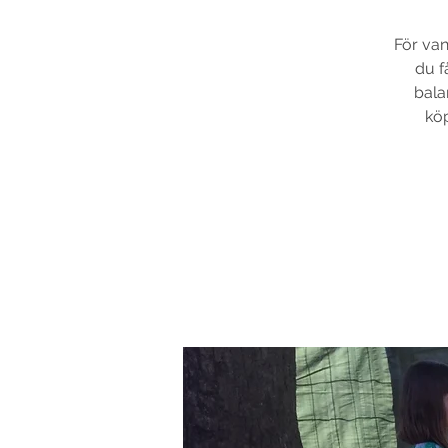
För van
du f
bala
köp