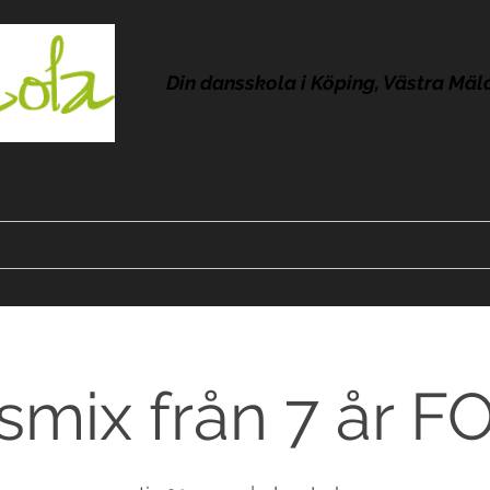
Din dansskola i Köping, Västra Mäl
Kontakt
Om Lola
Frågor & svar
Omdömen
Pres
smix från 7 år F