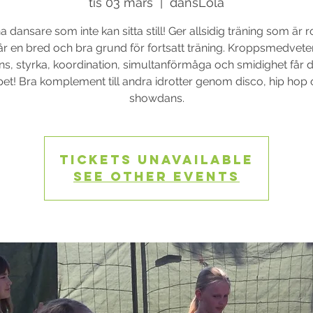
tis 03 mars
  |  
dansLola
a dansare som inte kan sitta still! Ger allsidig träning som är r
år en bred och bra grund för fortsatt träning. Kroppsmedvete
ns, styrka, koordination, simultanförmåga och smidighet får 
et! Bra komplement till andra idrotter genom disco, hip hop
showdans.
Tickets Unavailable
See other events