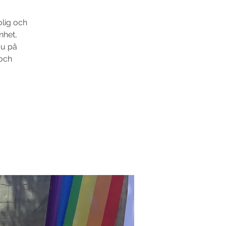
olig och
nhet,
du på
 och