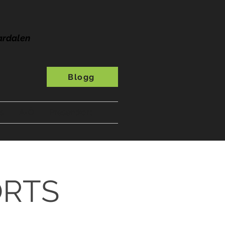
ardalen
Blogg
s
A-Ö
Presentkort
ORTS