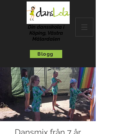
Din dansskola i
Köping, Västra
Mälardalen
Blogg
Dansmix från 7 år