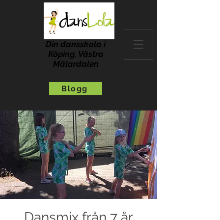
Din dansskola i
Köping, Västra
Mälardalen
Blogg
Dansmix från 7 år