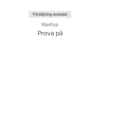
Försäljning avslutad
Biljettyp
Prova på
Mer information
Pris
110,00 kr
moms inkluderad
Dela detta evenemang