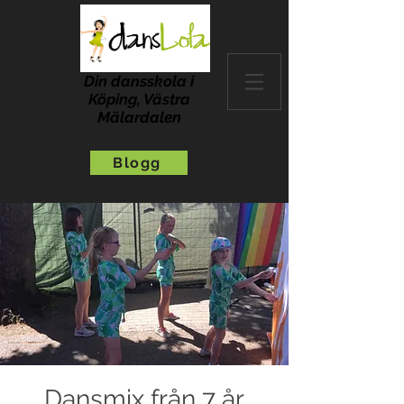
Din dansskola i
Köping, Västra
Mälardalen
Blogg
Dansmix från 7 år