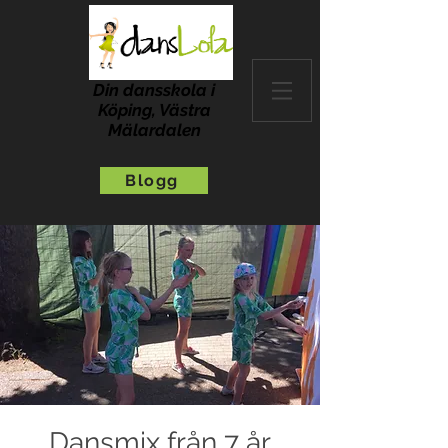
Din dansskola i
Köping, Västra
Mälardalen
Blogg
Dansmix från 7 år