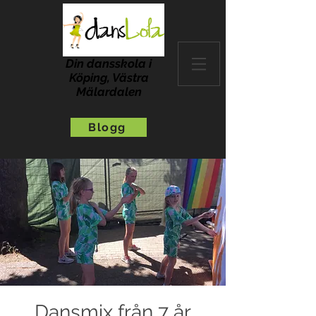
Din dansskola i
Köping, Västra
Mälardalen
Blogg
Dansmix från 7 år