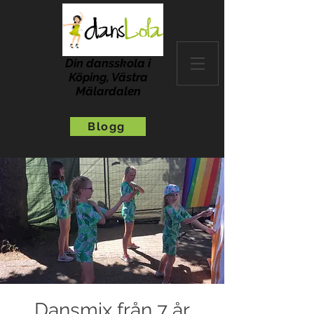
Din dansskola i
Köping, Västra
Mälardalen
Blogg
Dansmix från 7 år