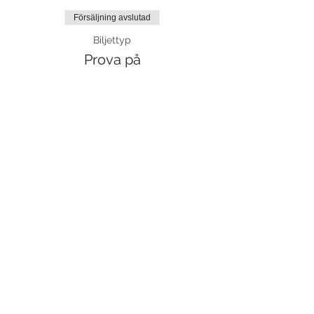
Försäljning avslutad
Biljettyp
Prova på
Mer information
Pris
110,00 kr
moms inkluderad
Dela detta evenemang