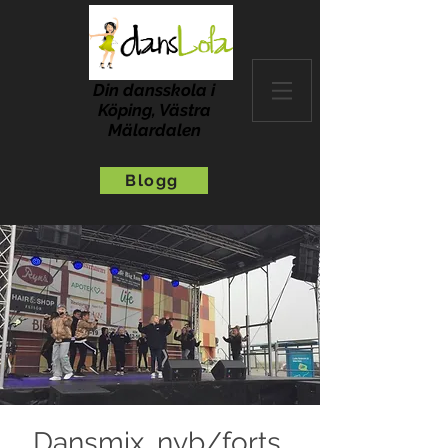
Din dansskola i
Köping, Västra
Mälardalen
Blogg
Dansmix, nyb/forts,