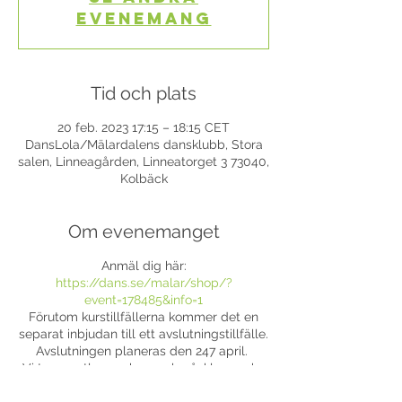
evenemang
Tid och plats
20 feb. 2023 17:15 – 18:15 CET
DansLola/Mälardalens dansklubb, Stora
salen, Linneagården, Linneatorget 3 73040,
Kolbäck
Om evenemanget
Anmäl dig här:
https://dans.se/malar/shop/?
event=178485&info=1
Förutom kurstillfällerna kommer det en
separat inbjudan till ett avslutningstillfälle.
Avslutningen planeras den 247 april.
Vi tar sportlov vecka 9 och påsklov vecka
14.