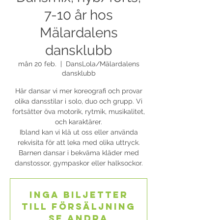
7-10 år hos
Mälardalens
dansklubb
mån 20 feb.
  |  
DansLola/Mälardalens
dansklubb
Här dansar vi mer koreografi och provar
olika dansstilar i solo, duo och grupp. Vi
fortsätter öva motorik, rytmik, musikalitet,
och karaktärer.
Ibland kan vi klä ut oss eller använda
rekvisita för att leka med olika uttryck.
Barnen dansar i bekväma kläder med
danstossor, gympaskor eller halksockor.
Inga biljetter
till försäljning
Se andra