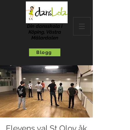
Din dansskola i
Köping, Västra
Mälardalen
Blogg
Elevens val St Olov åk