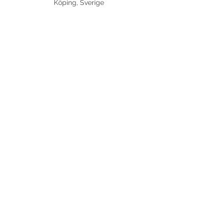
Köping, Sverige
Dela detta evenemang
©
2017-2026
Med ensamrätt DansLola.
Integritetspolicy
Kommunikatör & Webbredaktör:
Axensjös Kommunikations- och språkvård AB