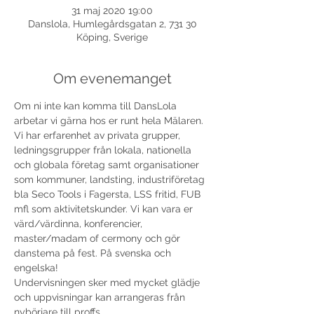
31 maj 2020 19:00
Danslola, Humlegårdsgatan 2, 731 30
Köping, Sverige
Om evenemanget
Om ni inte kan komma till DansLola 
arbetar vi gärna hos er runt hela Mälaren. 
Vi har erfarenhet av privata grupper, 
ledningsgrupper från lokala, nationella 
och globala företag samt organisationer 
som kommuner, landsting, industriföretag 
bla Seco Tools i Fagersta, LSS fritid, FUB 
mfl som aktivitetskunder. Vi kan vara er 
värd/värdinna, konferencier, 
master/madam of cermony och gör 
danstema på fest. På svenska och 
engelska! 
Undervisningen sker med mycket glädje 
och uppvisningar kan arrangeras från 
nybörjare till proffs. 