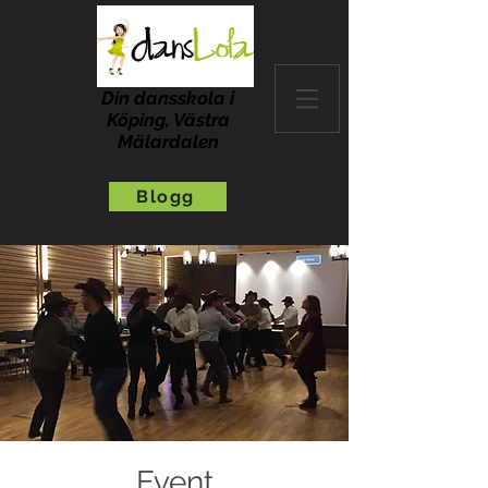
Din dansskola i
Köping, Västra
Mälardalen
Blogg
Event