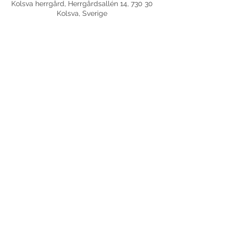
Kolsva herrgård, Herrgårdsallén 14, 730 30
Kolsva, Sverige
Dela detta evenemang
©
2017-2026
Med ensamrätt DansLola.
Integritetspolicy
Kommunikatör & Webbredaktör:
Axensjös Kommunikations- och språkvård AB