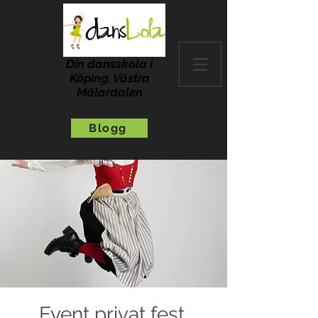
Din dansskola i
Köping, Västra
Mälardalen
Blogg
Event privat fest,