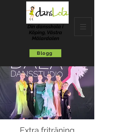
Din dansskola i
Köping, Västra
Mälardalen
Blogg
Extra friträning