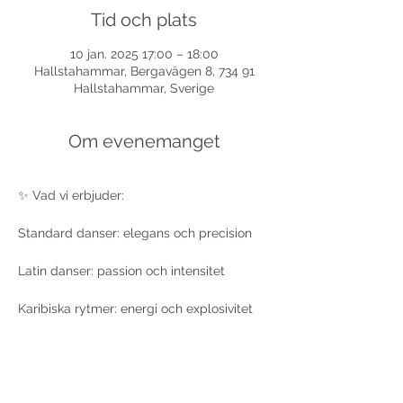
Tid och plats
10 jan. 2025 17:00 – 18:00
Hallstahammar, Bergavägen 8, 734 91
Hallstahammar, Sverige
Om evenemanget
✨ Vad vi erbjuder:
Standard danser: elegans och precision
Latin danser: passion och intensitet
Karibiska rytmer: energi och explosivitet
Vi ser fram emot att dansa med dig i igen 
– en upplevelse du inte vill missa!