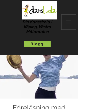
Din dansskola i
Köping, Västra
Mälardalen
Blogg
Föreläsning med