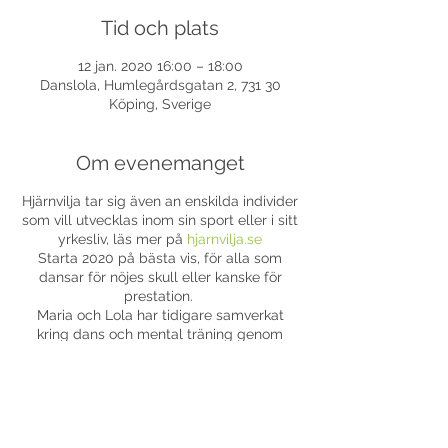
Tid och plats
12 jan. 2020 16:00 – 18:00
Danslola, Humlegårdsgatan 2, 731 30
Köping, Sverige
Om evenemanget
Hjärnvilja tar sig även an enskilda individer
som vill utvecklas inom sin sport eller i sitt
yrkesliv, läs mer på
hjarnvilja.se
Starta 2020 på bästa vis, för alla som
dansar för nöjes skull eller kanske för
prestation.
Maria och Lola har tidigare samverkat
kring dans och mental träning genom
föreläsningar och work shops.
Lola har erfarenhet från sin egen
danskarriär då hon arbetade med mental
träning från Skandinaviska
Ledarhögskolan (Lars-Eric Uneståhl) Ta