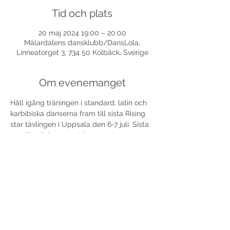
Tid och plats
20 maj 2024 19:00 – 20:00
Mälardalens dansklubb/DansLola,
Linneatorget 3, 734 50 Kolbäck, Sverige
Om evenemanget
Håll igång träningen i standard, latin och 
karbibiska danserna fram till sista Rising 
star tävlingen i Uppsala den 6-7 juli. Sista 
anmälan i dans.se 30/5. 
Dela detta evenemang