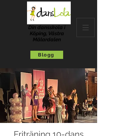
Din dansskola i
Köping, Västra
Mälardalen
Blogg
Friträning 10-dans