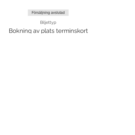
Försäljning avslutad
Biljettyp
Bokning av plats terminskort
Mer information
Pris
0,00 kr
Dela detta evenemang