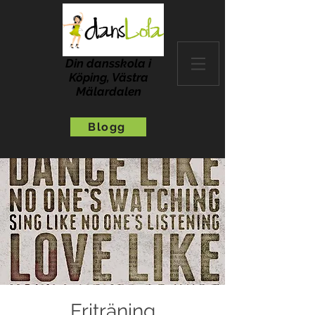
Din dansskola i
Köping, Västra
Mälardalen
Blogg
Friträning