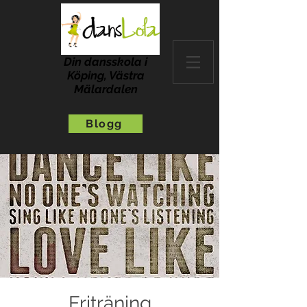
Din dansskola i
Köping, Västra
Mälardalen
Blogg
Friträning