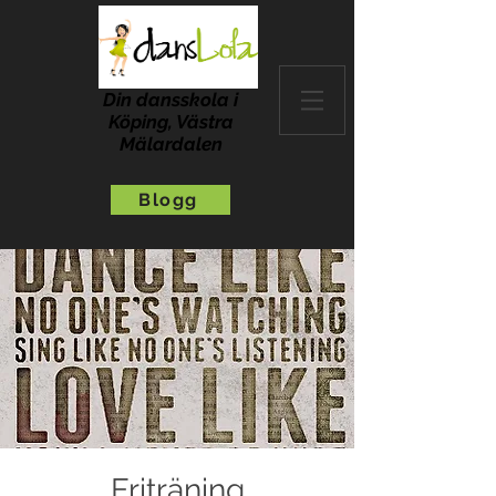
Din dansskola i
Köping, Västra
Mälardalen
Blogg
Friträning